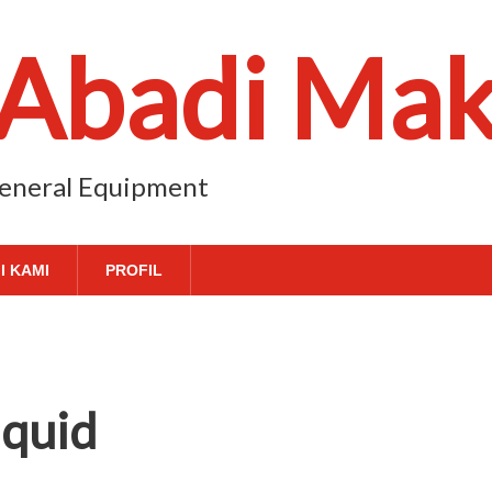
 Abadi Ma
 General Equipment
I KAMI
PROFIL
iquid